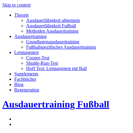
Skip to content
Theorie
Ausdauerfähigkeit allgemein
Ausdauerfähigkeit Fußball
Methoden Ausdauertraining
Ausdauertraining
Grundlagenausdauertraining
Fußballspezifisches Ausdauertraining
Leistungstest
Cooper-Test
Shuttle-Run-Test
Hoff Test: Leistungstest mit Ball
Supplements
Fachbücher
Blog
Regeneration
Ausdauertraining Fußball