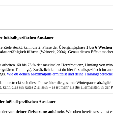
er fußballspezifischen Ausdauer
ure Ziele steckt, kann die 2. Phase der Übergangsphase
1 bis 6 Wochen
sdauerfähigkeit führen
(Weineck, 2004). Genau diesen Effekt machen
zu arbeiten. 60 bis 75 % der maximalen Herzfrequenz, Umfang von mind
lären Trainings). Zusätzlich kannst du hier fußballspezifisch im anaer
ings.
Wie du deinen Maximalpuls ermittelst und deine Trainingsbereiche 
t, dann erstreckt sich diese Phase über die gesamte Winterpause abzügl
kann dies ein gutes Ziel sein – es ist mehr als die allermeisten in der
er fußballspezifischen Ausdauer
wieder
von deiner Zielsetzung anhängig
. Wie oben bereits gesagt, ist 