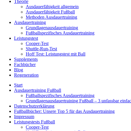
Theorie
Ausdauerfähigkeit allgemein
Ausdauerfähigkeit Fußball
Methoden Ausdauertraining
Ausdauertraining
Grundlagenausdauertraining
Fußballspezifisches Ausdauertraining
Leistungstest
Cooper-Test
Shuttle-Run-Test
Hoff Test: Leistungstest mit Ball
Supplements
Fachbücher
Blog
Regeneration
Start
Ausdauertraining Fußball
Fußballspezifisches Ausdauertraining
Grundlagenausdauertraining Fußball – 3 unfassbar einfa
Datenschutzerklärung
Fußballbücher: Unsere Top 5 für das Ausdauertraining
Impressum
Leistungstests Fußball
Cooper-Test