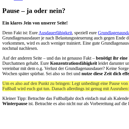
Pause – ja oder nein?
Ein klares Jein von unserer Seite!
Denn Fakt ist: Eure
Ausdauerfähigkeit
, speziell eure
Grundlagenausd
Grundlagenausdauer je nach Belastungssteuerung auch gegen Ende der
vorkommen, wird es auch weniger trainiert. Eine gute Grundlagenausd
nochmal nachlesen.
Auf der anderen Seite – und das ist genauso Fakt –
benötigt ihr eine
Durchatmen gehabt. Eure
Konzentrationsfähigkeit
leidet darunter 
vereinbar mit dem o.g. Verlust der Grundlagenausdauer? Keine Sorge –
Wochen später spürbar. Sei also so frei und
nutze diese Zeit dich eff
Um es also auf den Punkt zu bringen: Legt unbedingt eine Pause v
Fußball wird euch gut tun. Danach allerdings ist genug mit Ausruhen
Kleiner Tipp: Betrachte das Fußballjahr doch einfach mal als Kalenderj
Winterpause
ist. Betrachte es also nicht nur als Vorbereitung auf di