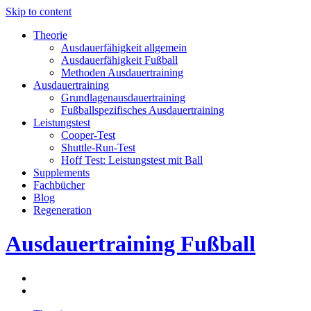
Skip to content
Theorie
Ausdauerfähigkeit allgemein
Ausdauerfähigkeit Fußball
Methoden Ausdauertraining
Ausdauertraining
Grundlagenausdauertraining
Fußballspezifisches Ausdauertraining
Leistungstest
Cooper-Test
Shuttle-Run-Test
Hoff Test: Leistungstest mit Ball
Supplements
Fachbücher
Blog
Regeneration
Ausdauertraining Fußball