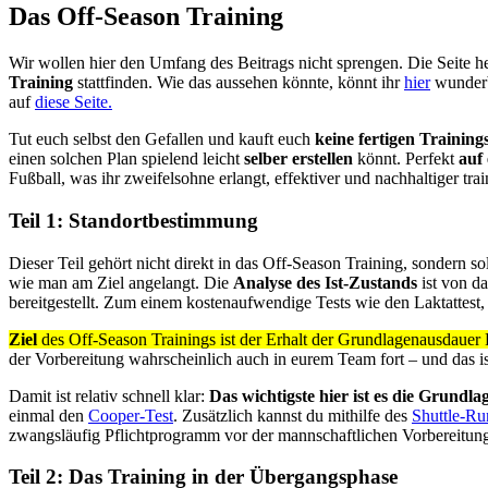
Das Off-Season Training
Wir wollen hier den Umfang des Beitrags nicht sprengen. Die Seite h
Training
stattfinden. Wie das aussehen könnte, könnt ihr
hier
wunderb
auf
diese Seite.
Tut euch selbst den Gefallen und kauft euch
keine fertigen Trainings
einen solchen Plan spielend leicht
selber erstellen
könnt. Perfekt
auf
Fußball, was ihr zweifelsohne erlangt, effektiver und nachhaltiger tra
Teil 1: Standortbestimmung
Dieser Teil gehört nicht direkt in das Off-Season Training, sondern s
wie man am Ziel angelangt. Die
Analyse des Ist-Zustands
ist von d
bereitgestellt. Zum einem kostenaufwendige Tests wie den Laktattest
Ziel
des Off-Season Trainings ist der Erhalt der Grundlagenausdauer
der Vorbereitung wahrscheinlich auch in eurem Team fort – und das is
Damit ist relativ schnell klar:
Das wichtigste hier ist es die Grundla
einmal den
Cooper-Test
. Zusätzlich kannst du mithilfe des
Shuttle-Ru
zwangsläufig Pflichtprogramm vor der mannschaftlichen Vorbereitung
Teil 2: Das Training in der Übergangsphase