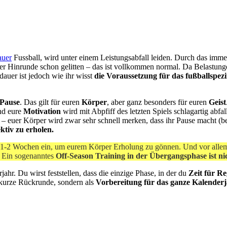
auer
Fussball, wird unter einem Leistungsabfall leiden. Durch das imme
 Hinrunde schon gelitten – das ist vollkommen normal. Da Belastungen
auer ist jedoch wie ihr wisst
die Voraussetzung für das fußballspez
 Pause
. Das gilt für euren
Körper
, aber ganz besonders für euren
Geist
und eure
Motivation
wird mit Abpfiff des letzten Spiels schlagartig abf
 euer Körper wird zwar sehr schnell merken, dass ihr Pause macht (bere
ektiv zu erholen.
on 1-2 Wochen ein, um eurem Körper Erholung zu gönnen. Und vor all
: Ein sogenanntes
Off-Season Training in der Übergangsphase ist n
ahr. Du wirst feststellen, dass die einzige Phase, in der du
Zeit für R
e kurze Rückrunde, sondern als
Vorbereitung für das ganze Kalenderj