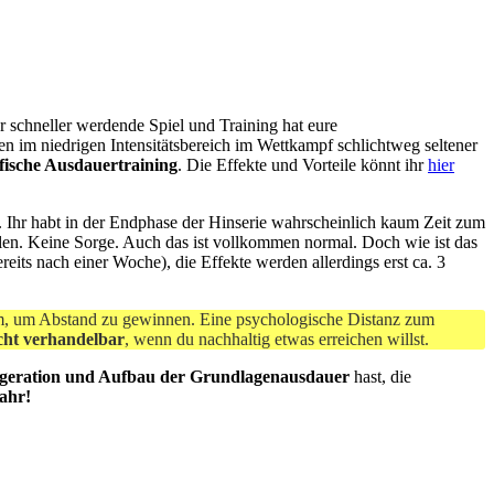
r schneller werdende Spiel und Training hat eure
 im niedrigen Intensitätsbereich im Wettkampf schlichtweg seltener
ifische Ausdauertraining
. Die Effekte und Vorteile könnt ihr
hier
. Ihr habt in der Endphase der Hinserie wahrscheinlich kaum Zeit zum
allen. Keine Sorge. Auch das ist vollkommen normal. Doch wie ist das
its nach einer Woche), die Effekte werden allerdings erst ca. 3
em, um Abstand zu gewinnen. Eine psychologische Distanz zum
icht verhandelbar
, wenn du nachhaltig etwas erreichen willst.
egeration und Aufbau der Grundlagenausdauer
hast, die
ahr!