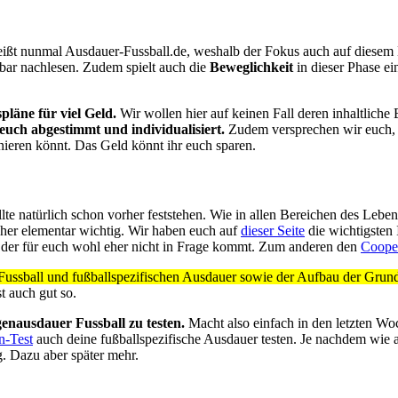
eißt nunmal Ausdauer-Fussball.de, weshalb der Fokus auch auf diesem B
ar nachlesen. Zudem spielt auch die
Beweglichkeit
in dieser Phase ei
pläne für viel Geld.
Wir wollen hier auf keinen Fall deren inhaltliche E
 euch abgestimmt und individualisiert.
Zudem versprechen wir euch, d
inieren könnt. Das Geld könnt ihr euch sparen.
ollte natürlich schon vorher feststehen. Wie in allen Bereichen des Leb
aher elementar wichtig. Wir haben euch auf
dieser Seite
die wichtigsten
, der für euch wohl eher nicht in Frage kommt. Zum anderen den
Coope
 Fussball und fußballspezifischen Ausdauer sowie der Aufbau der Grun
t auch gut so.
genausdauer Fussball zu testen.
Macht also einfach in den letzten Wo
n-Test
auch deine fußballspezifische Ausdauer testen. Je nachdem wie am
. Dazu aber später mehr.