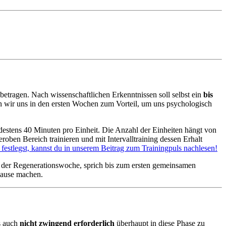
betragen. Nach wissenschaftlichen Erkenntnissen soll selbst ein
bis
 wir uns in den ersten Wochen zum Vorteil, um uns psychologisch
estens 40 Minuten pro Einheit. Die Anzahl der Einheiten hängt von
oben Bereich trainieren und mit Intervalltraining dessen Erhalt
festlegst, kannst du in unserem Beitrag zum Trainingpuls nachlesen!
ich der Regenerationswoche, sprich bis zum ersten gemeinsamen
 Pause machen.
es auch
nicht zwingend erforderlich
überhaupt in diese Phase zu